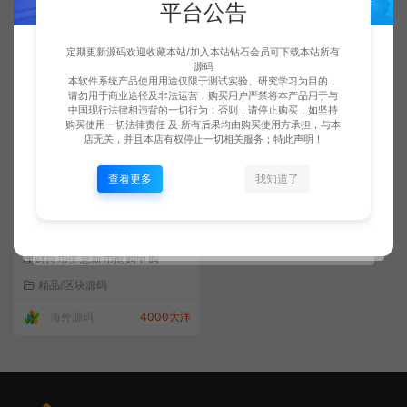
平台公告
杠杆合约交易质押挖矿otc借贷区
区块链
块链交易所
亲测/精品
区块/股票
定期更新源码欢迎收藏本站/加入本站钻石会员可下载本站所有
海外源码
2900大洋
海外源码
0大洋
源码
本软件系统产品使用用途仅限于测试实验、研究学习为目的，
请勿用于商业途径及非法运营，购买用户严禁将本产品用于与
中国现行法律相违背的一切行为；否则，请停止购买，如坚持
购买使用一切法律责任 及 所有后果均由购买使用方承担，与本
店无关，并且本店有权停止一切相关服务；特此声明！
查看更多
我知道了
多国语言交易所源码/交易所投资
理财持币生息新币抢购申购
精品/区块源码
海外源码
4000大洋