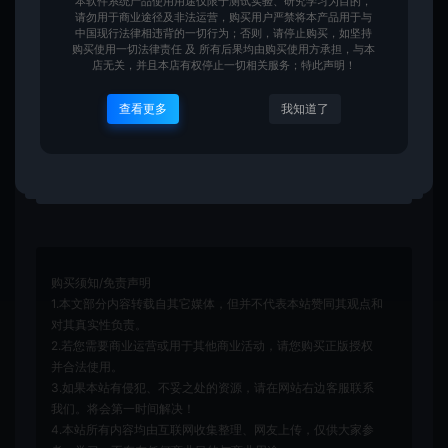
本软件系统产品使用用途仅限于测试实验、研究学习为目的，
请勿用于商业途径及非法运营，购买用户严禁将本产品用于与
实现了用户空间与设备之间的通信和控制，对设备进
中国现行法律相违背的一切行为；否则，请停止购买，如坚持
购买使用一切法律责任 及 所有后果均由购买使用方承担，与本
行初始化和配置，提供设备的I/O控制和管理功能，以
店无关，并且本店有权停止一切相关服务；特此声明！
及处理设备的中断和事件通知。有了字符驱动的支
查看更多
我知道了
持，设备可以在Linux系统中正确地工作，为用户提供
更好的体验。
购买须知/免责声明
1.本文部分内容转载自其它媒体，但并不代表本站赞同其观点和
对其真实性负责。
2.若您需要商业运营或用于其他商业活动，请您购买正版授权
并合法使用。
3.如果本站有侵犯、不妥之处的资源，请在网站右边客服联系
我们。将会第一时间解决！
4.本站所有内容均由互联网收集整理、网友上传，仅供大家参