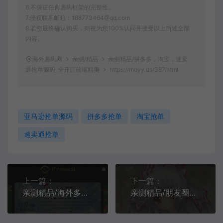
6.不保证任何源码框架的完整性。
7.侵权联系邮箱：188773464@qq.com
8.若您最终确认购买，则视为您100%认同并接受以上所述全部
内容。
海外源码网
亲测/精品
亲测精品/拼多多，淘宝，速卖
通抢单源码_全开源前端精美
https://moyy.us/387.html
亚马逊抢单源码
拼多多抢单
淘宝抢单
速卖通抢单
上一篇：
下一篇：
亲测精品/海外多语言tiktok-youtube任务抢单源码USDT理财带余额宝
亲测精品/朋友圈抖音快手点赞分享任务抢单源码