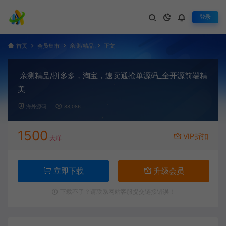
登录
首页
会员集市
亲测/精品
正文
亲测精品/拼多多，淘宝，速卖通抢单源码_全开源前端精
美
海外源码
88,086
1500
VIP折扣
大洋
立即下载
升级会员
下载不了？请联系网站客服提交链接错误！