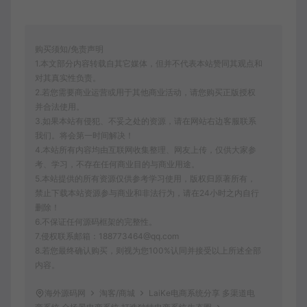
购买须知/免责声明
1.本文部分内容转载自其它媒体，但并不代表本站赞同其观点和
对其真实性负责。
2.若您需要商业运营或用于其他商业活动，请您购买正版授权
并合法使用。
3.如果本站有侵犯、不妥之处的资源，请在网站右边客服联系
我们。将会第一时间解决！
4.本站所有内容均由互联网收集整理、网友上传，仅供大家参
考、学习，不存在任何商业目的与商业用途。
5.本站提供的所有资源仅供参考学习使用，版权归原著所有，
禁止下载本站资源参与商业和非法行为，请在24小时之内自行
删除！
6.不保证任何源码框架的完整性。
7.侵权联系邮箱：188773464@qq.com
8.若您最终确认购买，则视为您100%认同并接受以上所述全部
内容。
海外源码网
淘客/商城
LaiKe电商系统分享 多渠道电