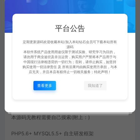
26. 新增红包插件
27. 简化商品上架流程
平台公告
28. 新增微信小程序直播组件
定期更新源码欢迎收藏本站/加入本站钻石会员可下载本站所有
源码
29. 发布全新surprise皮肤一套
本软件系统产品使用用途仅限于测试实验、研究学习为目的，
请勿用于商业途径及非法运营，购买用户严禁将本产品用于与
中国现行法律相违背的一切行为；否则，请停止购买，如坚持
购买使用一切法律责任 及 所有后果均由购买使用方承担，与本
30. 新增积分商城功能
店无关，并且本店有权停止一切相关服务；特此声明！
31. 发布全新colorful皮肤一套
查看更多
我知道了
注明：
本源码无教程需要自己摸索(附上：)
PHP5.6+ MYSQL5.5+ 自主研发框架