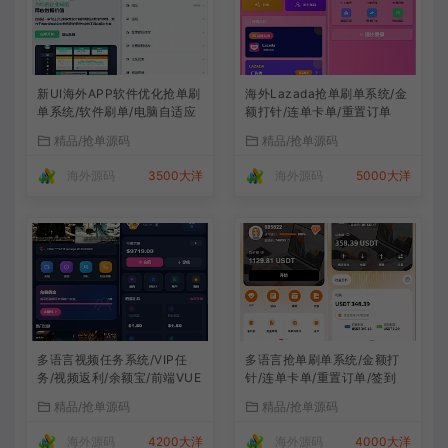
新UI海外APP软件优化抢单刷
海外Lazada抢单刷单系统/金
单系统/软件刷单/电脑自适应
额打针/连单卡单/重置订单
精品/抢单源码
精品/抢单源码
海外源码
3500大洋
海外源码
5000大洋
多语言视频任务系统/VIP任
多语言抢单刷单系统/金额打
务/视频返利/余额宝/前端VUE
针/连单卡单/重置订单/签到
精品/抢单源码
精品/抢单源码
海外源码
4200大洋
海外源码
4000大洋