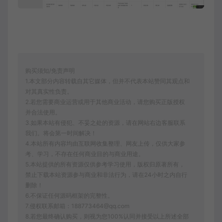
购买须知/免责声明
1.本文部分内容转载自其它媒体，但并不代表本站赞同其观点和
对其真实性负责。
2.若您需要商业运营或用于其他商业活动，请您购买正版授权
并合法使用。
3.如果本站有侵犯、不妥之处的资源，请在网站右边客服联系
我们。将会第一时间解决！
4.本站所有内容均由互联网收集整理、网友上传，仅供大家参
考、学习，不存在任何商业目的与商业用途。
5.本站提供的所有资源仅供参考学习使用，版权归原著所有，
禁止下载本站资源参与商业和非法行为，请在24小时之内自行
删除！
6.不保证任何源码框架的完整性。
7.侵权联系邮箱：188773464@qq.com
8.若您最终确认购买，则视为您100%认同并接受以上所述全部