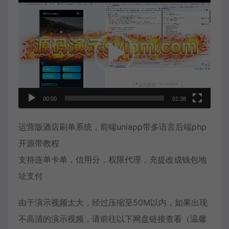
视
频
播
放
器
00:00
01:38
运营版酒店刷单系统，前端uniapp带多语言后端php
开源带教程
支持连单卡单，信用分，权限代理，充提改成钱包地
址支付
由于演示视频太大，经过压缩至50M以内，如果出现
不高清的演示视频，请前往以下网盘链接查看（温馨