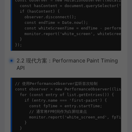
const
 observer = 
new
MutationObserver
(
(
mutations
)
const
 hasContent = 
document
.
querySelector
(
'body
if
 (hasContent) {

    observer.
disconnect
();

const
 endTime = 
Date
.
now
();

const
 whiteScreenTime = endTime - performance
    monitor.
report
(
'white_screen'
, whiteScreenTime
  }

});
2.2 现代方案：Performance Paint Timing
API
// 使用PerformanceObserver监听首次绘制
const
 observer = 
new
PerformanceObserver
(
(
list
) =
for
 (
const
 entry 
of
 list.
getEntries
()) {

if
 (entry.
name
 === 
'first-paint'
) {

const
 fpTime = entry.
startTime
;

// 通常将FP时间作为白屏结束点
      monitor.
report
(
'white_screen_end'
, fpTime);

    }

  }
