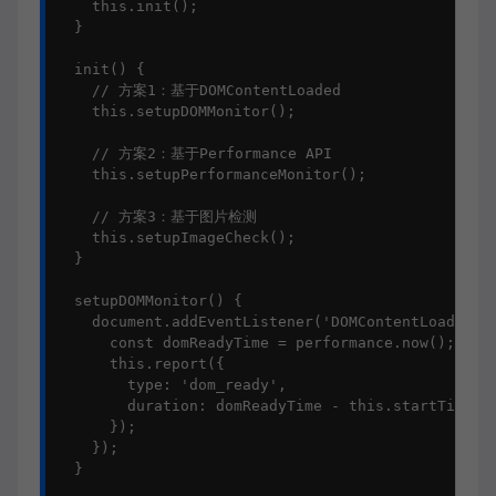
this
.
init
();

  }

init
() {

// 方案1：基于DOMContentLoaded
this
.
setupDOMMonitor
();

// 方案2：基于Performance API
this
.
setupPerformanceMonitor
();

// 方案3：基于图片检测
this
.
setupImageCheck
();

  }

setupDOMMonitor
() {

document
.
addEventListener
(
'DOMContentLoaded'
,
const
 domReadyTime = performance.
now
();

this
.
report
({

type
: 
'dom_ready'
,

duration
: domReadyTime - 
this
.
startTime
      });

    });

  }
