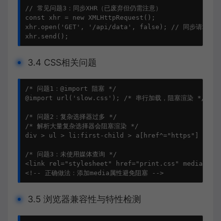
// 常见问题3：同步XHR（已废弃但仍需注意）
const
 xhr = 
new
XMLHttpRequest
();

xhr.
open
(
'GET'
, 
'/api/data'
, 
false
); 
// 同步请求！
xhr.
send
();
3.4 CSS相关问题
/* 问题1：@import 阻塞 */
@import
 url(
'slow.css'
); 
/* 串行加载，阻塞渲染 */
/* 问题2：复杂选择器过多 */
/* 解析大量复杂选择器会阻塞渲染 */
div
 > 
ul
 > 
li
:first-child
 > 
a
[href^=
"https"
]
 {...}
/* 问题3：未使用媒体查询 */
<link rel="stylesheet" href="print
.css
" media="pri
<!-- 正确做法：添加media属性避免阻塞 -->
3.5 浏览器兼容性与特性检测