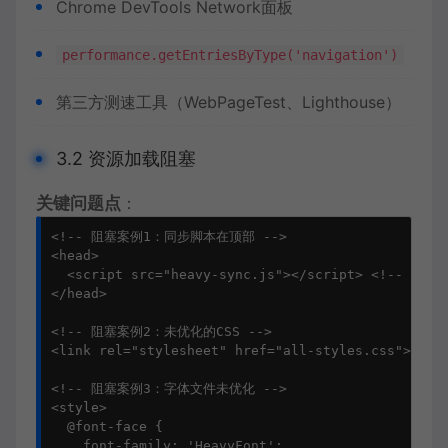
Chrome DevTools Network面板
performance.getEntriesByType('navigation')
第三方测速工具（WebPageTest、Lighthouse）
3.2 资源加载阻塞
关键问题点
：
<!-- 阻塞案例1：同步脚本在顶部 -->
<
head
>
<
script
src
=
"heavy-sync.js"
>
</
script
>
<!-- 阻塞
</
head
>
<!-- 阻塞案例2：未优化的CSS -->
<
link
rel
=
"stylesheet"
href
=
"all-styles.css"
>
<!
<!-- 阻塞案例3：字体文件未优化 -->
<
style
>
@font-face
 {

font-family
: 
'HeavyFont'
;
