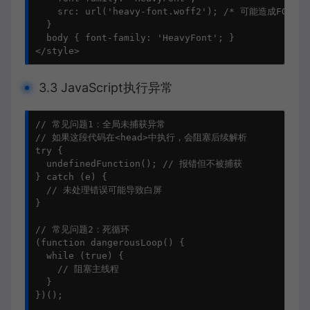
src
: 
url
(
'heavy-font.woff2'
); 
/* 可能造成FOIT *
  }

body
 { 
font-family
: 
'HeavyFont'
</
style
>
3.3 JavaScript执行异常
// 常见问题1：全局未捕获异常
// 如果这段代码在<head>中执行，会阻塞后续解析
try
 {

undefinedFunction
(); 
// 报错但不被捕获
} 
catch
 (e) {

// 未处理错误可能导致白屏
}

// 常见问题2：死循环
(
function
dangerousLoop
() {

while
 (
true
) {

// 阻塞主线程
  }

})();
