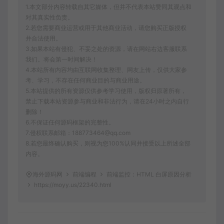
1.本文部分内容转载自其它媒体，但并不代表本站赞同其观点和
对其真实性负责。
2.若您需要商业运营或用于其他商业活动，请您购买正版授权
并合法使用。
3.如果本站有侵犯、不妥之处的资源，请在网站右边客服联系
我们。将会第一时间解决！
4.本站所有内容均由互联网收集整理、网友上传，仅供大家参
考、学习，不存在任何商业目的与商业用途。
5.本站提供的所有资源仅供参考学习使用，版权归原著所有，
禁止下载本站资源参与商业和非法行为，请在24小时之内自行
删除！
6.不保证任何源码框架的完整性。
7.侵权联系邮箱：188773464@qq.com
8.若您最终确认购买，则视为您100%认同并接受以上所述全部
内容。
海外源码网
前端编程
前端监控：HTML 白屏原因分析
https://moyy.us/22340.html