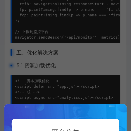
ttfb
: navigationTiming.
responseStart
 - navigati
fp
: paintTiming.
find
(
p
 =>
 p.
name
 === 
'first-pai
fcp
: paintTiming.
find
(
p
 =>
 p.
name
 === 
'first-co
};

// 上报到监控平台
navigator.
sendBeacon
(
'/api/monitor'
, metrics);
五、优化解决方案
5.1 资源加载优化
<!-- 脚本加载优化 -->
<
script
defer
src
=
"app.js"
>
</
script
>
<!-- 或 -->
<
script
async
src
=
"analytics.js"
>
</
script
>
<!-- CSS优化 -->
<
link
rel
=
"preload"
href
=
"critical.css"
as
=
"style
<
noscript
>
<
link
rel
=
"stylesheet"
href
=
"critical.c
<!-- 字体优化 -->