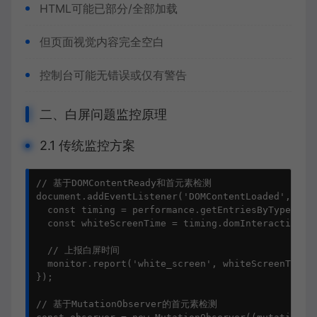
HTML可能已部分/全部加载
但页面视觉内容完全空白
控制台可能无错误或仅有警告
二、白屏问题监控原理
2.1 传统监控方案
// 基于DOMContentReady和首元素检测
document
.
addEventListener
(
'DOMContentLoaded'
, 
() 
const
 timing = performance.
getEntriesByType
(
'na
const
 whiteScreenTime = timing.
domInteractive
 -
// 上报白屏时间
  monitor.
report
(
'white_screen'
, whiteScreenTime);
});

// 基于MutationObserver的首元素检测