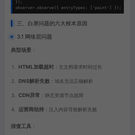
});

observer.
observe
({ 
entryTypes
: [
'paint'
] });
三、白屏问题的六大根本原因
3.1 网络层问题
典型场景
：
HTML加载超时
：主文档请求时间过长
DNS解析失败
：域名无法正确解析
CDN异常
：静态资源节点故障
运营商劫持
：注入内容导致解析失败
排查工具
：