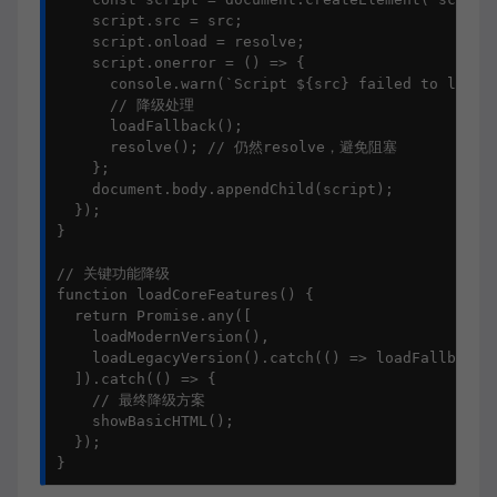
    script.
src
 = src;

    script.
onload
 = resolve;

    script.
onerror
 = 
() =>
 {

console
.
warn
(
`Script 
${src}
 failed to load`
// 降级处理
loadFallback
();

resolve
(); 
// 仍然resolve，避免阻塞
    };

document
.
body
.
appendChild
(script);

  });

}

// 关键功能降级
function
loadCoreFeatures
() {

return
Promise
.
any
([

loadModernVersion
(),

loadLegacyVersion
().
catch
(
() =>
loadFallbackV
  ]).
catch
(
() =>
 {

// 最终降级方案
showBasicHTML
();

  });

}