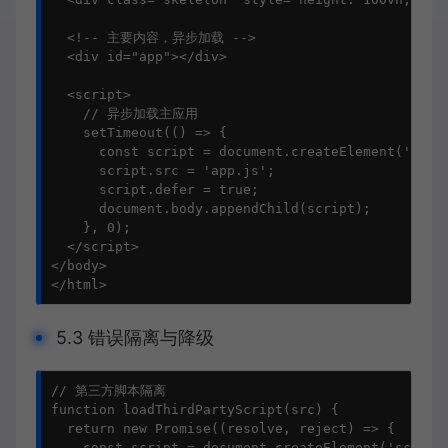
<!-- 主要内容，异步加载 -->
<
div
id
=
"app"
>
</
div
>
<
script
>
// 异步加载主应用
setTimeout
(
() =>
 {

const
 script = 
document
.
createElement
(
'scri
      script.
src
 = 
'app.js'
;

      script.
defer
 = 
true
;

document
.
body
.
appendChild
(script);

    }, 
0
);

</
script
>
</
body
>
</
html
>
5.3 错误隔离与降级
// 第三方脚本隔离
function
loadThirdPartyScript
(
src
) {

return
new
Promise
(
(
resolve, reject
) =>
 {

const
 script = 
document
.
createElement
(
'script