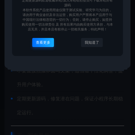
定期更新源码欢迎收藏本站/加入本站钻石会员可下载本站所有
意这几点：
源码
本软件系统产品使用用途仅限于测试实验、研究学习为目的，
用于商业项目前，检查授权说明，尊重原作者开源
请勿用于商业途径及非法运营，购买用户严禁将本产品用于与
中国现行法律相违背的一切行为；否则，请停止购买，如坚持
购买使用一切法律责任 及 所有后果均由购买使用方承担，与本
协议。
店无关，并且本店有权停止一切相关服务；特此声明！
上线前务必修改接口地址、密钥等信息，避免安全
查看更多
我知道了
隐患。
不要直接照搬界面与文案，适当做个性化调整，提
升用户体验。
定期更新源码，修复潜在问题，保证小程序长期稳
定运行。