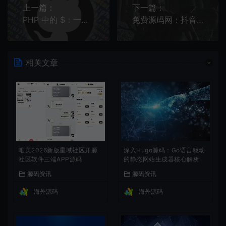
上一篇：
下一篇：
PHP 中的 $：一个符号背后的设计哲学与历史偶然
免费源码网：抖音小程序源码免费下载，解锁会员管理新玩法
相关文章
唯美2026新版星域社区开源
深入Hugo源码：Go语言驱动
社区软件三端APP源码
的静态网站生成器核心解析
源码资讯
源码资讯
海外源码
海外源码