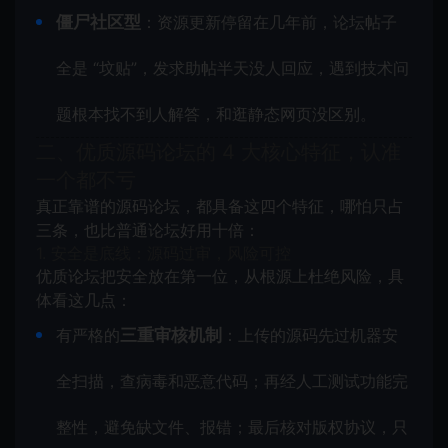
僵尸社区型
：资源更新停留在几年前，论坛帖子
全是 “坟贴”，发求助帖半天没人回应，遇到技术问
题根本找不到人解答，和逛静态网页没区别。
二、优质源码论坛的 4 大核心特征，认准
一个都不亏
真正靠谱的源码论坛，都具备这四个特征，哪怕只占
三条，也比普通论坛好用十倍：
1. 安全是底线：源码过审，风险可控
优质论坛把安全放在第一位，从根源上杜绝风险，具
体看这几点：
有严格的
三重审核机制
：上传的源码先过机器安
全扫描，查病毒和恶意代码；再经人工测试功能完
整性，避免缺文件、报错；最后核对版权协议，只