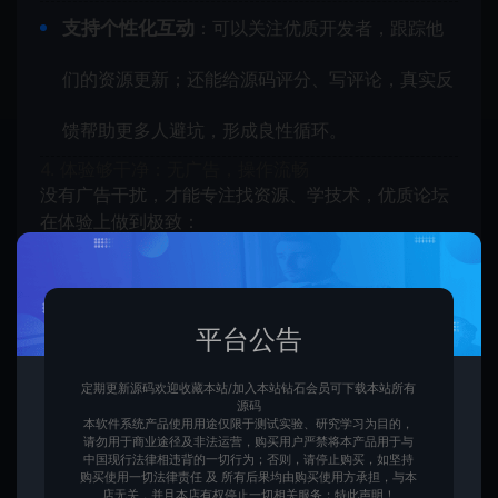
支持个性化互动
：可以关注优质开发者，跟踪他
们的资源更新；还能给源码评分、写评论，真实反
馈帮助更多人避坑，形成良性循环。
4. 体验够干净：无广告，操作流畅
没有广告干扰，才能专注找资源、学技术，优质论坛
在体验上做到极致：
全程
无任何商业广告
：不管是首页、资源页还是
详情页，都没有弹窗、悬浮广告，下载按钮清晰可
平台公告
见，不用在广告里 “寻宝”。
定期更新源码欢迎收藏本站/加入本站钻石会员可下载本站所有
源码
界面简洁易用
：没有冗余功能，核心板块（资源
本软件系统产品使用用途仅限于测试实验、研究学习为目的，
请勿用于商业途径及非法运营，购买用户严禁将本产品用于与
中国现行法律相违背的一切行为；否则，请停止购买，如坚持
区、问答区、教程区）一目了然，新手不用学就能
购买使用一切法律责任 及 所有后果均由购买使用方承担，与本
店无关，并且本店有权停止一切相关服务；特此声明！