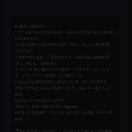
购买须知/免责声明
1.本文部分内容转载自其它媒体，但并不代表本站赞同其观点和
对其真实性负责。
2.若您需要商业运营或用于其他商业活动，请您购买正版授权
并合法使用。
3.如果本站有侵犯、不妥之处的资源，请在网站右边客服联系
我们。将会第一时间解决！
4.本站所有内容均由互联网收集整理、网友上传，仅供大家参
考、学习，不存在任何商业目的与商业用途。
5.本站提供的所有资源仅供参考学习使用，版权归原著所有，
禁止下载本站资源参与商业和非法行为，请在24小时之内自行
删除！
6.不保证任何源码框架的完整性。
7.侵权联系邮箱：188773464@qq.com
8.若您最终确认购买，则视为您100%认同并接受以上所述全部
内容。
海外源码网
源码资讯
源码论坛怎么挑？4 个硬标准筛