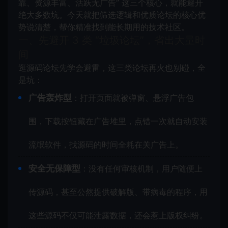
靠、资源丰富、活跃无广告” 这三个核心，就能避开
绝大多数坑。今天就把筛选逻辑和优质论坛的核心优
势说清楚，帮你精准找到能长期用的技术社区。
一、先避开 3 类 “垃圾论坛”，省出大量时
间
逛源码论坛先学会避雷，这三类论坛再火也别碰，全
是坑：
广告轰炸型
：打开页面就被弹窗、悬浮广告包
围，下载按钮藏在广告堆里，点错一次就自动安装
流氓软件，找源码的时间全耗在关广告上。
安全无保障型
：没有任何审核机制，用户随便上
传源码，甚至公然提供破解版、带病毒的程序，用
这些源码不仅可能泄露数据，还会惹上版权纠纷。