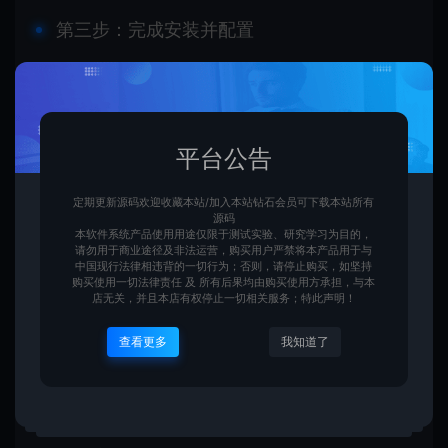
第三步：完成安装并配置
填写数据库信息：服务器填localhost，数据库名
填刚才创建的名称，账号密码都是 root，点击
平台公告
“开始安装”；
定期更新源码欢迎收藏本站/加入本站钻石会员可下载本站所有
源码
安装完成后用默认账号 admin、密码 admin 登录
本软件系统产品使用用途仅限于测试实验、研究学习为目的，
请勿用于商业途径及非法运营，购买用户严禁将本产品用于与
中国现行法律相违背的一切行为；否则，请停止购买，如坚持
后台，进入 “系统设置”→“基本设置”，把域名改成
购买使用一切法律责任 及 所有后果均由购买使用方承担，与本
店无关，并且本店有权停止一切相关服务；特此声明！
“http://localhost/”，点击提交；
查看更多
我知道了
到后台 “采集管理” 里启用默认采集规则，等待 5
分钟就能抓取到最新影视资源，刷新前台页面就