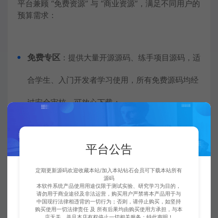
平台兼顾 “免费资源” 与 “商业资源”，满足不同用户的
预算需求：
免费专区
：提供大量开源源码、练手项目源码，适
合学生、入门开发者学习使用，所有免费源码均经
过安全审核，可放心下载；
商业源码分级定价
：根据源码的功能复杂度、服
平台公告
务保障等级进行合理定价，同时提供套餐优惠（如
“源码 + 部署 + 培训” 组合），相比自主开发可节
定期更新源码欢迎收藏本站/加入本站钻石会员可下载本站所有
源码
本软件系统产品使用用途仅限于测试实验、研究学习为目的，
省 60% 以上的成本；
请勿用于商业途径及非法运营，购买用户严禁将本产品用于与
中国现行法律相违背的一切行为；否则，请停止购买，如坚持
购买使用一切法律责任 及 所有后果均由购买使用方承担，与本
定制化服务
：针对企业特殊需求，平台可对接合
店无关，并且本店有权停止一切相关服务；特此声明！