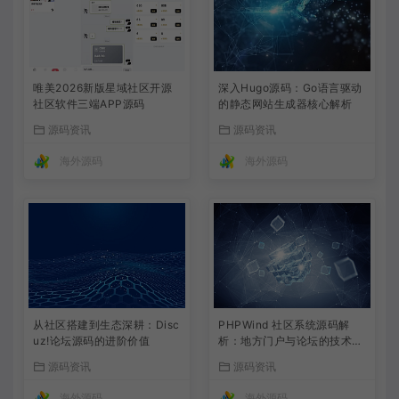
唯美2026新版星域社区开源
深入Hugo源码：Go语言驱动
社区软件三端APP源码
的静态网站生成器核心解析
源码资讯
源码资讯
海外源码
海外源码
从社区搭建到生态深耕：Disc
PHPWind 社区系统源码解
uz!论坛源码的进阶价值
析：地方门户与论坛的技术实
现
源码资讯
源码资讯
海外源码
海外源码