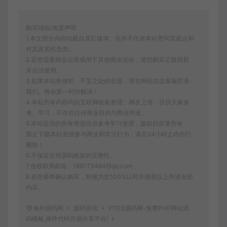
购买须知/免责声明
1.本文部分内容转载自其它媒体，但并不代表本站赞同其观点和
对其真实性负责。
2.若您需要商业运营或用于其他商业活动，请您购买正版授权
并合法使用。
3.如果本站有侵犯、不妥之处的资源，请在网站右边客服联系
我们。将会第一时间解决！
4.本站所有内容均由互联网收集整理、网友上传，仅供大家参
考、学习，不存在任何商业目的与商业用途。
5.本站提供的所有资源仅供参考学习使用，版权归原著所有，
禁止下载本站资源参与商业和非法行为，请在24小时之内自行
删除！
6.不保证任何源码框架的完整性。
7.侵权联系邮箱：188773464@qq.com
8.若您最终确认购买，则视为您100%认同并接受以上所述全部
内容。
海外源码网
源码资讯
YYDS源码网-免费PHP网站源
码模板,插件代码开源分享平台!