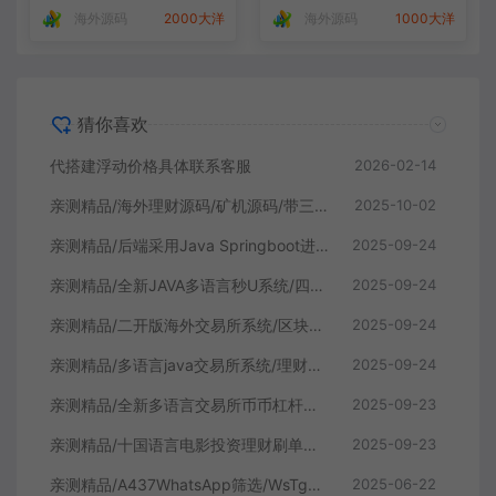
海外源码
2000大洋
海外源码
1000大洋
猜你喜欢
代搭建浮动价格具体联系客服
2026-02-14
亲测精品/海外理财源码/矿机源码/带三级裂变
2025-10-02
亲测精品/后端采用Java Springboot进行开发/前端手机跟代理vue开发 /系统全开源/带前端vue源码！
2025-09-24
亲测精品/全新JAVA多语言秒U系统/四链质押生息/挖矿秒u系统
2025-09-24
亲测精品/二开版海外交易所系统/区块链交易所/质押挖矿/15国语言
2025-09-24
亲测精品/多语言java交易所系统/理财质押/永续期权/前端uianpp
2025-09-24
亲测精品/全新多语言交易所币币杠杆合约交易质押挖矿otc借贷区块链交易所
2025-09-23
亲测精品/十国语言电影投资理财刷单系统/理财分红源码
2025-09-23
亲测精品/A437WhatsApp筛选/WsTg外贸营销/Supplier推特号/FB号/谷歌号/小火箭/WsChannel社交账号
2025-06-22