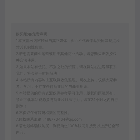
购买须知/免责声明
1.本文部分内容转载自其它媒体，但并不代表本站赞同其观点和
对其真实性负责。
2.若您需要商业运营或用于其他商业活动，请您购买正版授权
并合法使用。
3.如果本站有侵犯、不妥之处的资源，请在网站右边客服联系
我们。将会第一时间解决！
4.本站所有内容均由互联网收集整理、网友上传，仅供大家参
考、学习，不存在任何商业目的与商业用途。
5.本站提供的所有资源仅供参考学习使用，版权归原著所有，
禁止下载本站资源参与商业和非法行为，请在24小时之内自行
删除！
6.不保证任何源码框架的完整性。
7.侵权联系邮箱：188773464@qq.com
8.若您最终确认购买，则视为您100%认同并接受以上所述全部
内容。