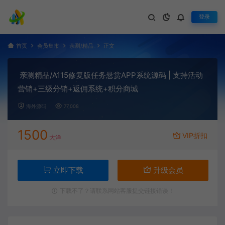
登录
首页
会员集市
亲测/精品
正文
亲测精品/A115修复版任务悬赏APP系统源码 | 支持活动
营销+三级分销+返佣系统+积分商城
海外源码
77,008
1500
VIP折扣
大洋
立即下载
升级会员
下载不了？请联系网站客服提交链接错误！