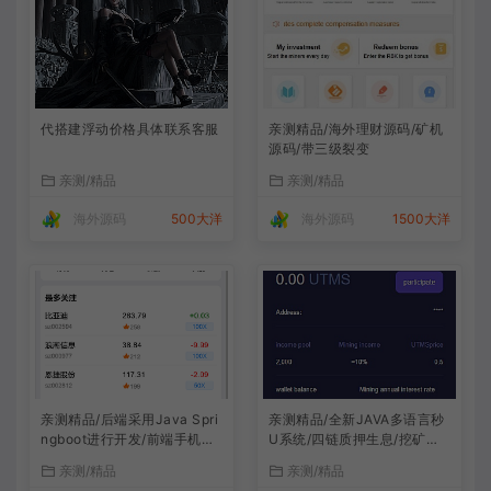
代搭建浮动价格具体联系客服
亲测精品/海外理财源码/矿机
源码/带三级裂变
亲测/精品
亲测/精品
海外源码
500大洋
海外源码
1500大洋
亲测精品/后端采用Java Spri
亲测精品/全新JAVA多语言秒
ngboot进行开发/前端手机跟
U系统/四链质押生息/挖矿秒u
代理vue开发 /系统全开源/带
系统
亲测/精品
亲测/精品
前端vue源码！