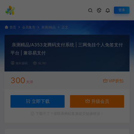
登录
首页
会员集市
亲测/精品
正文
亲测精品/A353龙腾码支付系统 | 三网免挂个人免签支付
平台 | 兼容易支付
海外源码
16,761
300
VIP折扣
大洋
立即下载
升级会员
下载不了？请联系网站客服提交链接错误！