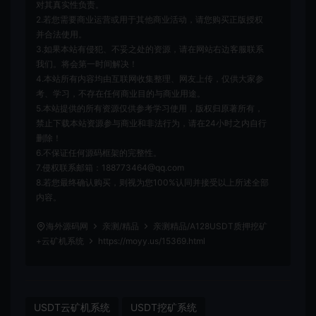
对其真实性负责。
2.若您需要商业运营或用于其他商业活动，请您购买正版授权
并合法使用。
3.如果本站有侵犯、不妥之处的资源，请在网站右边客服联系
我们。将会第一时间解决！
4.本站所有内容均由互联网收集整理、网友上传，仅供大家参
考、学习，不存在任何商业目的与商业用途。
5.本站提供的所有资源仅供参考学习使用，版权归原著所有，
禁止下载本站资源参与商业和非法行为，请在24小时之内自行
删除！
6.不保证任何源码框架的完整性。
7.侵权联系邮箱：188773464@qq.com
8.若您最终确认购买，则视为您100%认同并接受以上所述全部
内容。
海外源码网
亲测/精品
亲测精品/A128USDT质押挖矿
+云矿机系统
https://moyy.us/15369.html
USDT云矿机系统
USDT挖矿系统