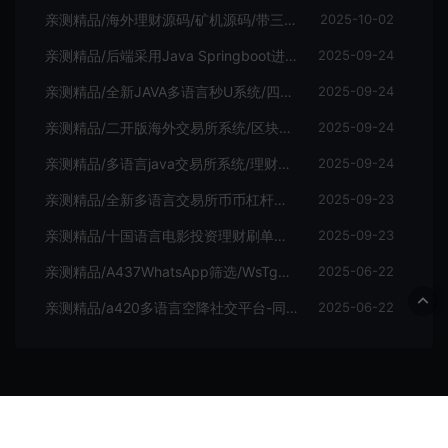
亲测精品/海外理财源码/矿机源码/带三级裂变
2025-10-02
亲测精品/后端采用Java Springboot进行开发/前端手机跟代理vue开发 /系统全开源/带前端vue源码！
2025-09-24
亲测精品/全新JAVA多语言秒U系统/四链质押生息/挖矿秒u系统
2025-09-24
亲测精品/二开版海外交易所系统/区块链交易所/质押挖矿/15国语言
2025-09-24
亲测精品/多语言java交易所系统/理财质押/永续期权/前端uianpp
2025-09-24
亲测精品/全新多语言交易所币币杠杆合约交易质押挖矿otc借贷区块链交易所
2025-09-23
亲测精品/十国语言电影投资理财刷单系统/理财分红源码
2025-09-23
亲测精品/A437WhatsApp筛选/WsTg外贸营销/Supplier推特号/FB号/谷歌号/小火箭/WsChannel社交账号
2025-06-22
亲测精品/a420多语言空降社交平台-同城任务接单
2025-06-22