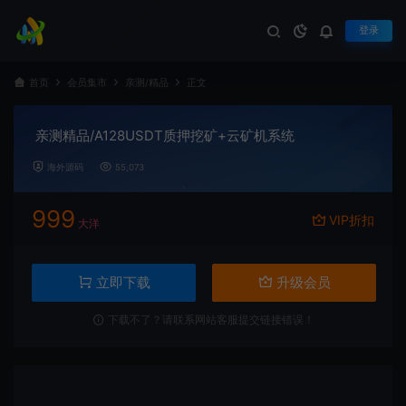
登录
首页
会员集市
亲测/精品
正文
亲测精品/A128USDT质押挖矿+云矿机系统
海外源码
55,073
999
VIP折扣
大洋
立即下载
升级会员
下载不了？请联系网站客服提交链接错误！