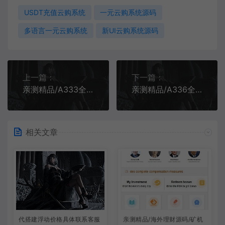
USDT充值云购系统
一元云购系统源码
多语言一元云购系统
新UI云购系统源码
上一篇：
下一篇：
亲测精品/A333全新升级生物科技投资平台源码 | 含返利+基金理财系统
亲测精品/A336全新UI多语言电子竞技游戏平台｜支持8国语言｜含46种热门玩法｜完整风控系统
相关文章
代搭建浮动价格具体联系客服
亲测精品/海外理财源码/矿机