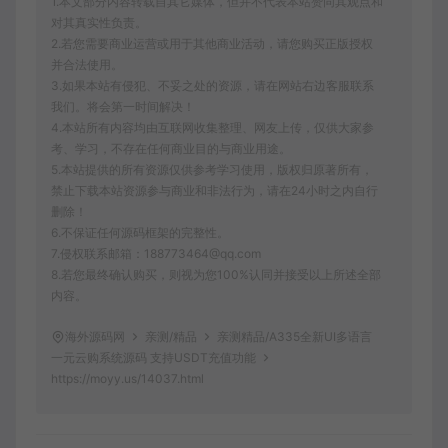
1.本文部分内容转载自其它媒体，但并不代表本站赞同其观点和
对其真实性负责。
2.若您需要商业运营或用于其他商业活动，请您购买正版授权
并合法使用。
3.如果本站有侵犯、不妥之处的资源，请在网站右边客服联系
我们。将会第一时间解决！
4.本站所有内容均由互联网收集整理、网友上传，仅供大家参
考、学习，不存在任何商业目的与商业用途。
5.本站提供的所有资源仅供参考学习使用，版权归原著所有，
禁止下载本站资源参与商业和非法行为，请在24小时之内自行
删除！
6.不保证任何源码框架的完整性。
7.侵权联系邮箱：188773464@qq.com
8.若您最终确认购买，则视为您100%认同并接受以上所述全部
内容。
海外源码网
亲测/精品
亲测精品/A335全新UI多语言
一元云购系统源码 支持USDT充值功能
https://moyy.us/14037.html