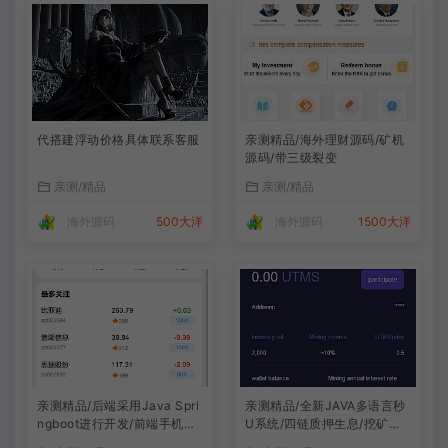
代搭建浮动价格具体联系客服
亲测精品/海外理财源码/矿机
源码/带三级裂变
亲测/精品
亲测/精品
海外源码
500大洋
海外源码
1500大洋
亲测精品/后端采用Java Spri
亲测精品/全新JAVA多语言秒
ngboot进行开发/前端手机跟
U系统/四链质押生息/挖矿秒u
代理vue开发 /系统全开源/带
系统