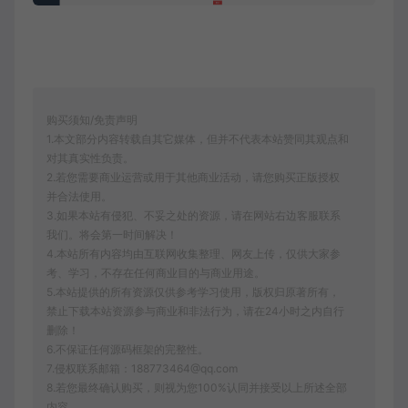
购买须知/免责声明
1.本文部分内容转载自其它媒体，但并不代表本站赞同其观点和
对其真实性负责。
2.若您需要商业运营或用于其他商业活动，请您购买正版授权
并合法使用。
3.如果本站有侵犯、不妥之处的资源，请在网站右边客服联系
我们。将会第一时间解决！
4.本站所有内容均由互联网收集整理、网友上传，仅供大家参
考、学习，不存在任何商业目的与商业用途。
5.本站提供的所有资源仅供参考学习使用，版权归原著所有，
禁止下载本站资源参与商业和非法行为，请在24小时之内自行
删除！
6.不保证任何源码框架的完整性。
7.侵权联系邮箱：188773464@qq.com
8.若您最终确认购买，则视为您100%认同并接受以上所述全部
内容。