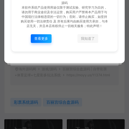
我们。将会第一时间解决！
源码
本软件系统产品使用用途仅限于测试实验、研究学习为目的，
4.本站所有内容均由互联网收集整理、网友上传，仅供大家参
请勿用于商业途径及非法运营，购买用户严禁将本产品用于与
考、学习，不存在任何商业目的与商业用途。
中国现行法律相违背的一切行为；否则，请停止购买，如坚持
5.本站提供的所有资源仅供参考学习使用，版权归原著所有，
购买使用一切法律责任 及 所有后果均由购买使用方承担，与本
店无关，并且本店有权停止一切相关服务；特此声明！
禁止下载本站资源参与商业和非法行为，请在24小时之内自行
删除！
查看更多
我知道了
6.不保证任何源码框架的完整性。
7.侵权联系邮箱：188773464@qq.com
8.若您最终确认购买，则视为您100%认同并接受以上所述全部
内容。
海外源码网
游戏/源码
百丽宫综合盘源码 | 自带彩票
+体育足球+七星彩多玩法系统
https://moyy.us/11374.html
彩票系统源码
百丽宫综合盘源码