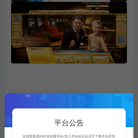
购买须知/免责声明
1.本文部分内容转载自其它媒体，但并不代表本站赞同其观点和
对其真实性负责。
平台公告
2.若您需要商业运营或用于其他商业活动，请您购买正版授权
并合法使用。
3.如果本站有侵犯、不妥之处的资源，请在网站右边客服联系
定期更新源码欢迎收藏本站/加入本站钻石会员可下载本站所有