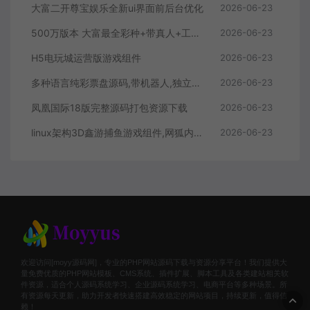
大富二开尊宝娱乐全新ui界面前后台优化
2026-06-23
500万版本 大富最全彩种+带真人+工作室版本
2026-06-23
H5电玩城运营版游戏组件
2026-06-23
多种语言纯彩票盘源码,带机器人,独立代理,带微信登陆,40个彩种
2026-06-23
凤凰国际18版完整源码打包资源下载
2026-06-23
linux架构3D鑫游捕鱼游戏组件,网狐内核二开的鑫游捕鱼APP
2026-06-23
欢迎访问[moyy源码网]，专业的PHP网站源码下载与资源分享平台！我们提供大
量免费优质的PHP网站模板、CMS系统、插件扩展、脚本工具及各类建站相关软
件资源，适合个人源码系统学习、企业源码系统学习、电商平台等多种场景。所
有资源每天更新，助力开发者快速搭建高效稳定的网站项目，持续更新，值得信
赖！