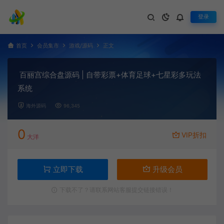
登录
首页
会员集市
游戏/源码
正文
百丽宫综合盘源码 | 自带彩票+体育足球+七星彩多玩法
系统
海外源码
96,345
0
VIP折扣
大洋
立即下载
升级会员
下载不了？请联系网站客服提交链接错误！