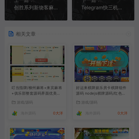
上一篇：
下一篇：
创胜系列新饶客麻将自家人玩法 生死猪挖底 亲友房圈卡棋牌组件下载
Telegram快三机器人完整源码（Node.js版）+ 后台管理系统下载
相关文章
叮当指牌/柳州麻将+来宾麻将
好运来棋牌娱乐房卡棋牌组件
+俱乐部整套源码界面优美
源码 nodejs棋牌源码/红色
(完美运营版)
+蓝色双客户端/控制+库存
游戏/源码
游戏/源码
海外源码
0大洋
海外源码
0大洋