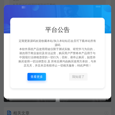
6.不保证任何源码框架的完整性。
7.侵权联系邮箱：188773464@qq.com
8.若您最终确认购买，则视为您100%认同并接受以上所述全部
内容。
平台公告
海外源码网
Wap/小程序
在线工具网”小程序上线 | 网
站一键变工具小程序
https://moyy.us/11068.html
定期更新源码欢迎收藏本站/加入本站钻石会员可下载本站所有
源码
本软件系统产品使用用途仅限于测试实验、研究学习为目的，
请勿用于商业途径及非法运营，购买用户严禁将本产品用于与
中国现行法律相违背的一切行为；否则，请停止购买，如坚持
在线工具网
购买使用一切法律责任 及 所有后果均由购买使用方承担，与本
店无关，并且本店有权停止一切相关服务；特此声明！
查看更多
我知道了
上一篇：
下一篇：
微信私域短剧机器人源码下载 – 自动回复+剧集推送系统
大转盘+积分奖励系统小程序源码
相关文章